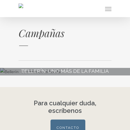
Skip
Menu
to
main
content
Campañas
BELLERÍN: UNO MÁS DE LA FAMILIA
Para cualquier duda,
escríbenos
CONTACTO